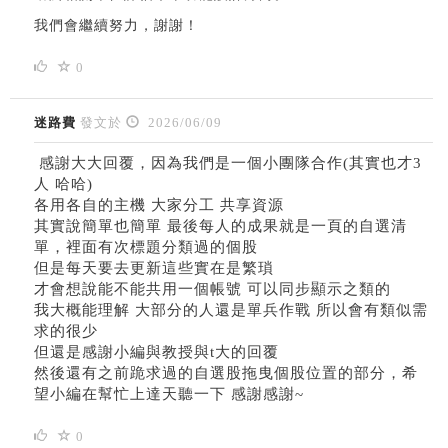
我們會繼續努力，謝謝！
0
迷路費
發文於
2026/06/09
感謝大大回覆，因為我們是一個小團隊合作(其實也才3
人 哈哈)
各用各自的主機 大家分工 共享資源
其實說簡單也簡單 最後每人的成果就是一頁的自選清
單，裡面有次標題分類過的個股
但是每天要去更新這些實在是繁瑣
才會想說能不能共用一個帳號 可以同步顯示之類的
我大概能理解 大部分的人還是單兵作戰 所以會有類似需
求的很少
但還是感謝小編與教授與t大的回覆
然後還有之前跪求過的自選股拖曳個股位置的部分，希
望小編在幫忙上達天聽一下 感謝感謝~
0