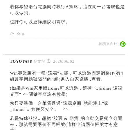
若你希望兩台電腦同時執行A策略，這在同一台電腦也是
可以做到。
也許你可以更詳細說明需求。
0
按讚來自於
TOYOTA78
發文於
2026/06/02
Win專業版有一種"遠端"功能.. 可以透過固定網路IP(有4
組數字用點號隔開的4組)進入自家桌機..查看。
(如果是Win家用版Home可以透過.. 選擇 "Chrome 遠端
桌面" <--關鍵字查詢有教學)
您只要準備一台筆電透過"遠端桌面"就能連上"家
_Home".. 方便又安全。 ^^
若是特殊狀況.. 想把"股票 & 期貨"的自動交易獨立分開
來.. 那就需要兩個不同帳號(這樣申請兩個帳號才有意