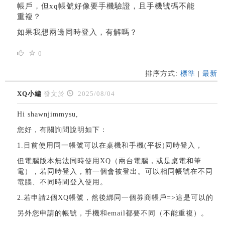
帳戶，但xq帳號好像要手機驗證，且手機號碼不能
重複？
如果我想兩邊同時登入，有解嗎？
0
排序方式:
標準
|
最新
XQ小編
發文於
2025/08/04
Hi shawnjimmysu,
您好，有關詢問說明如下：
1.目前使用同一帳號可以在桌機和手機(平板)同時登入，
但電腦版本無法同時使用XQ（兩台電腦，或是桌電和筆
電），若同時登入，前一個會被登出。可以相同帳號在不同
電腦、不同時間登入使用。
2.若申請2個XQ帳號，然後綁同一個券商帳戶=>這是可以的
另外您申請的帳號，手機和email都要不同（不能重複）。