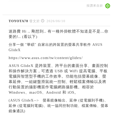
按讚來自於
TOYOTA78
發文於
2026/06/10
迷路費 Hi .. 剛想到.. 有一種外掛軟體不知道是不是...你
要的!.. (看以下)
分享一個 "華碩" 自家出的跨裝置的螢幕共享軟件 ASUS
GlideX
https://www.asus.com/tw/content/glidex/
ASUS GlideX 是跨裝置、跨平台的畫面分享、畫面控制
和操作解決方案，可透過 USB 或 WiFi 提高電腦、平板
電腦與智慧型手機的工作效率。功能包括螢幕鏡像、螢
幕延伸、一組鍵盤滑鼠統一控制、輕鬆檔案傳輸以及將
行動裝置的攝影機當作電腦網路攝影機。相容於
Windows、macOS、Android 和 iOS。
(ASUS GlideX--> 螢幕鏡像輸出、延伸 (從電腦到手機)、
延伸 (從電腦到電腦)、統一協同控制功能、檔案傳輸、螢幕
鏡像通訊)