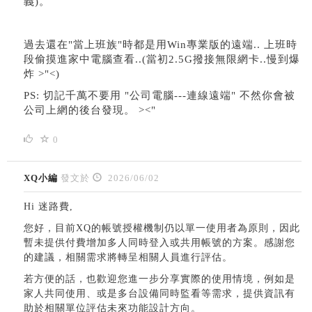
義)。
過去還在"當上班族"時都是用Win專業版的遠端.. 上班時
段偷摸進家中電腦查看..(當初2.5G撥接無限網卡..慢到爆
炸 >"<)
PS: 切記千萬不要用 "公司電腦---連線遠端" 不然你會被
公司上網的後台發現。 ><"
0
XQ小編
發文於
2026/06/02
Hi 迷路費,
您好，目前XQ的帳號授權機制仍以單一使用者為原則，因此
暫未提供付費增加多人同時登入或共用帳號的方案。感謝您
的建議，相關需求將轉呈相關人員進行評估。
若方便的話，也歡迎您進一步分享實際的使用情境，例如是
家人共同使用、或是多台設備同時監看等需求，提供資訊有
助於相關單位評估未來功能設計方向。