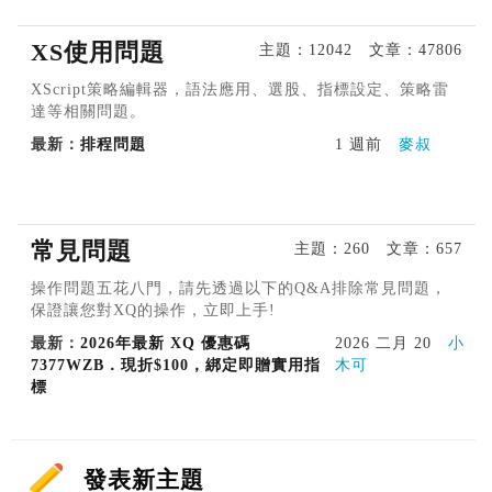
XS使用問題
主題：12042 文章：47806
XScript策略編輯器，語法應用、選股、指標設定、策略雷
達等相關問題。
最新：
排程問題
1 週前
麥叔
常見問題
主題：260 文章：657
操作問題五花八門，請先透過以下的Q&A排除常見問題，
保證讓您對XQ的操作，立即上手!
最新：
2026年最新 XQ 優惠碼
2026 二月 20
小
7377WZB．現折$100，綁定即贈實用指
木可
標
發表新主題