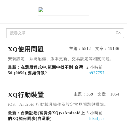
Go
XQ使用問題
主題：5512 文章：19136
安裝設定、系統配備、版本更新、交易設定等相關問題。
最新：
在選股程式中,範圍中找不到 台灣
2 小時前
50 (0050),要如何做?
s927757
XQ行動裝置
主題：359 文章：1054
iOS、Android 行動載具操作及設定常見問題與排除。
最新：
台新証卷(富貴角XQ)vsAndroid上
3 小時前
的XQ如何同步(自選股)
hisniper