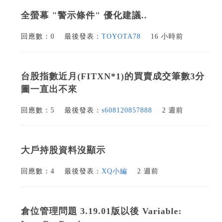
全螢幕 "警示條件" 優化建議..
回應數：0
最後發表：
TOYOTA78
16 小時前
台股指數近月(FITXN*1)的買賣成交筆數3分
圖一直出不來
回應數：5
最後發表：
s608120857888
2 週前
大戶持股資料沒顯示
回應數：4
最後發表：
XQ小編
2 週前
倉位管理問題 3.19.01版以後 Variable: