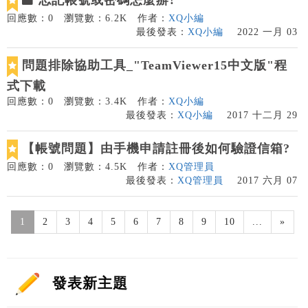
忘記帳號或密碼怎麼辦?
回應數：0
瀏覽數：6.2K
作者：
XQ小編
最後發表：
XQ小編
2022 一月 03
問題排除協助工具_"TeamViewer15中文版"程
式下載
回應數：0
瀏覽數：3.4K
作者：
XQ小編
最後發表：
XQ小編
2017 十二月 29
【帳號問題】由手機申請註冊後如何驗證信箱?
回應數：0
瀏覽數：4.5K
作者：
XQ管理員
最後發表：
XQ管理員
2017 六月 07
1
2
3
4
5
6
7
8
9
10
...
»
發表新主題