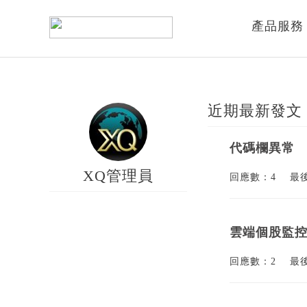
產品服務
近期最新發文
代碼欄異常
XQ管理員
回應數：4
最
雲端個股監
回應數：2
最