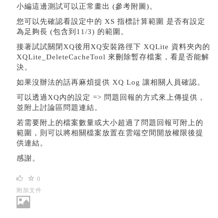
小編這邊測試可以正常畫出 (參考附圖)。
您可以先確認看設定中的 XS 指標計算範圍 是否有設定
為足夠長 (包含到11/3) 的範圍。
接著試試關閉XQ後用XQ安裝路徑下 XQLite 資料夾內的
XQLite_DeleteCacheTool 來刪除暫存檔案，看是否能解
決。
如果沒辦法的話再麻煩提供 XQ Log 讓相關人員確認。
可以透過XQ內的設定 => 問題回報的方式來上傳提供，
並附上討論區問題連結。
若需要附上的檔案數量或大小超過了問題回報可附上的
範圍，則可以將相關檔案放置在雲端空間開放權限後提
供連結。
感謝。
0
附加文件