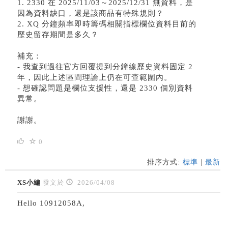
1. 2330 在 2025/11/03～2025/12/31 無資料，是
因為資料缺口，還是該商品有特殊規則？
2. XQ 分鐘頻率即時籌碼相關指標欄位資料目前的
歷史留存期間是多久？
補充：
- 我查到過往官方回覆提到分鐘線歷史資料固定 2
年，因此上述區間理論上仍在可查範圍內。
- 想確認問題是欄位支援性，還是 2330 個別資料
異常。
謝謝。
0
排序方式:
標準
|
最新
XS小編
發文於
2026/04/08
Hello 10912058A,