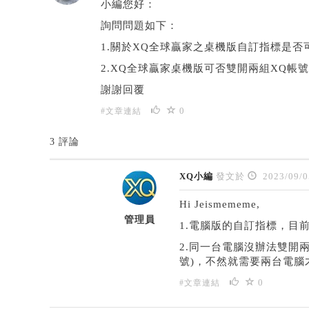
小編您好：
詢問問題如下：
1.關於XQ全球贏家之桌機版自訂指標是否
2.XQ全球贏家桌機版可否雙開兩組XQ帳
謝謝回覆
0
#文章連結
3 評論
XQ小編
發文於
2023/09/0
Hi Jeismememe,
管理員
1.電腦版的自訂指標，目前
2.同一台電腦沒辦法雙開
號)，不然就需要兩台電腦
0
#文章連結