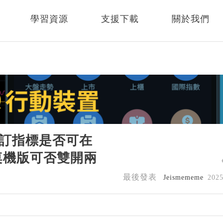
學習資源
支援下載
關於我們
自訂指標是否可在
桌機版可否雙開兩
最後發表
Jeismememe
202