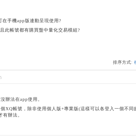
可在手機app版連動呈現使用?
號且此帳號都有購買盤中量化交易模組?
排序方式:
5
沒辦法在app使用。
兩個XQ帳號，除非使用個人版+專業版(這樣可以各登入一個不同
才有辦法。