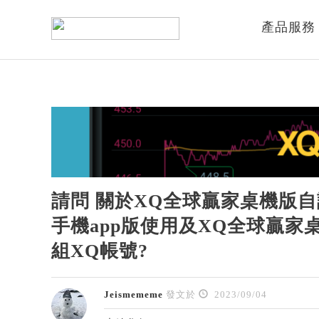
產品服務
請問 關於XQ全球贏家桌機版
手機app版使用及XQ全球贏家
組XQ帳號?
Jeismememe
發文於
2023/09/04