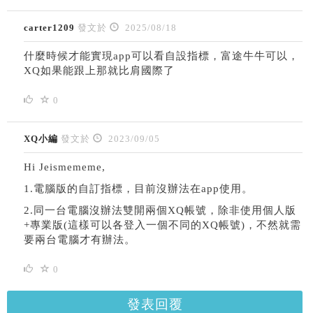
carter1209
發文於
2025/08/18
什麼時候才能實現app可以看自設指標，富途牛牛可以，
XQ如果能跟上那就比肩國際了
0
XQ小編
發文於
2023/09/05
Hi Jeismememe,
1.電腦版的自訂指標，目前沒辦法在app使用。
2.同一台電腦沒辦法雙開兩個XQ帳號，除非使用個人版
+專業版(這樣可以各登入一個不同的XQ帳號)，不然就需
要兩台電腦才有辦法。
0
發表回覆