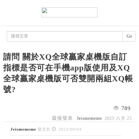
Go
請問 關於XQ全球贏家桌機版自訂
指標是否可在手機app版使用及XQ
全球贏家桌機版可否雙開兩組XQ帳
號?
789
最後發表
Jeismememe
2025 八月 25
Jeismememe
發文於
2023/09/04