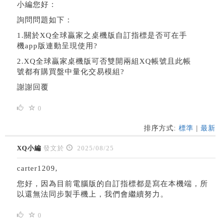
小編您好：
詢問問題如下：
1.關於XQ全球贏家之桌機版自訂指標是否可在手
機app版連動呈現使用?
2.XQ全球贏家桌機版可否雙開兩組XQ帳號且此帳
號都有購買盤中量化交易模組?
謝謝回覆
0
排序方式:
標準
|
最新
XQ小編
發文於
2025/08/25
carter1209,
您好，因為目前電腦版的自訂指標都是寫在本機端，所
以還無法同步製手機上，我們會繼續努力。
0