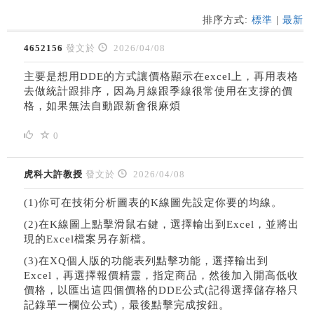
排序方式:
標準
|
最新
4652156
發文於
2026/04/08
主要是想用DDE的方式讓價格顯示在excel上，再用表格
去做統計跟排序，因為月線跟季線很常使用在支撐的價
格，如果無法自動跟新會很麻煩
0
虎科大許教授
發文於
2026/04/08
(1)你可在技術分析圖表的K線圖先設定你要的均線。
(2)在K線圖上點擊滑鼠右鍵，選擇輸出到Excel，並將出
現的Excel檔案另存新檔。
(3)在XQ個人版的功能表列點擊功能，選擇輸出到
Excel，再選擇報價精靈，指定商品，然後加入開高低收
價格，以匯出這四個價格的DDE公式(記得選擇儲存格只
記錄單一欄位公式)，最後點擊完成按鈕。