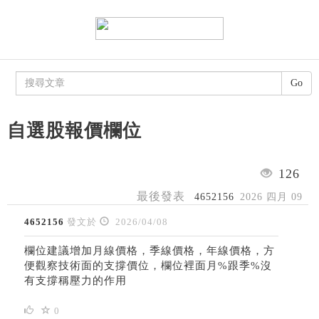
Go
自選股報價欄位
126
最後發表
4652156
2026 四月 09
4652156
發文於
2026/04/08
欄位建議增加月線價格，季線價格，年線價格，方
便觀察技術面的支撐價位，欄位裡面月%跟季%沒
有支撐稱壓力的作用
0