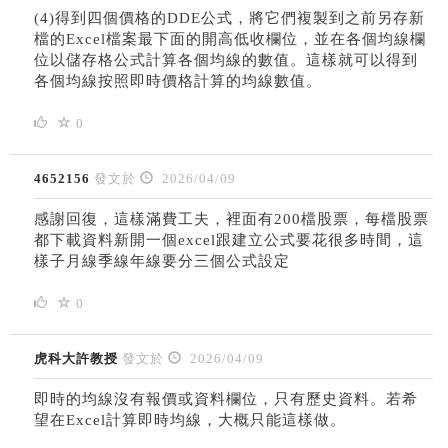
(4)得到四個價格的DDE公式，將它們複製到之前另存新
檔的Excel檔案最下面的開高低收欄位，並在各個均線欄
位以儲存格公式計算各個均線的數值。這樣就可以得到
各個均線按照即時價格計算的均線數值。
0
4652156
發文於
2026/04/09
感謝回復，這樣滿費工夫，裡面有200檔股票，每檔股票
都下載資料新開一個excel跟建立公式要花很多時間，這
樣子月線季線年線要分三個公式設定
0
虎科大許教授
發文於
2026/04/09
即時的均線沒有報價或資料欄位，只有歷史資料。若希
望在Excel計算即時均線，大概只能這樣做。