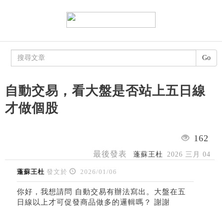
Go
自動交易，看大盤是否站上五日線
才做個股
162
最後發表
蓬蘇王杜
2026 三月 04
蓬蘇王杜
發文於
2026/01/06
你好，我想請問 自動交易有辦法寫出。大盤在五
日線以上才可促發商品做多的邏輯嗎？ 謝謝