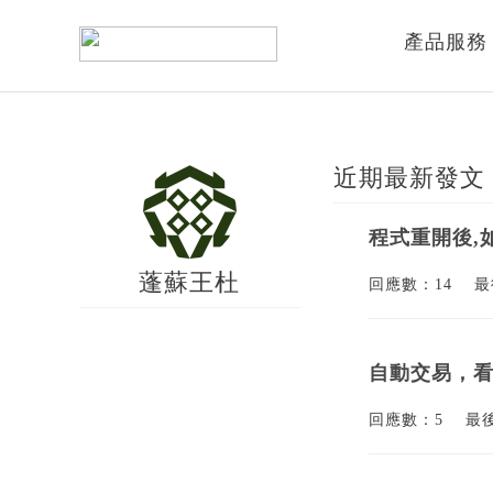
產品服務
近期最新發文
程式重開後,
蓬蘇王杜
回應數：14
最
自動交易，
回應數：5
最