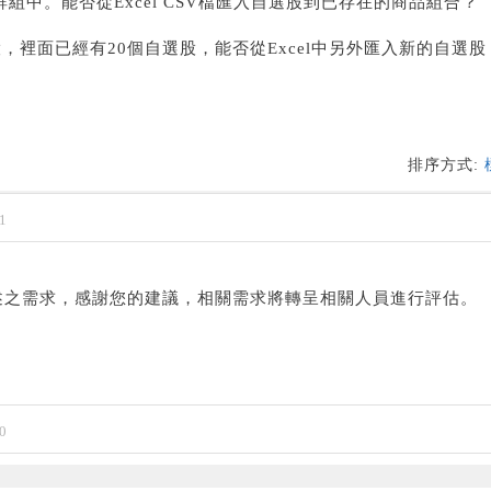
組中。能否從Excel CSV檔匯入自選股到已存在的商品組合？
裡面已經有20個自選股，能否從Excel中另外匯入新的自選股
排序方式:
1
述之需求，感謝您的建議，相關需求將轉呈相關人員進行評估。
0