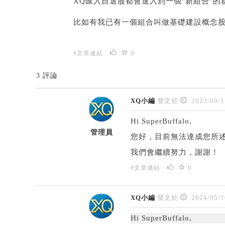
XQ匯入自選股都會進入到一個"新組合"的群
比如有我已有一個組合叫做基礎建設概念股，
0
#文章連結
3 評論
XQ小編
發文於
2023/09/1
Hi SuperBuffalo,
管理員
您好，目前無法達成您所
我們會繼續努力，謝謝！
0
#文章連結
XQ小編
發文於
2024/05/1
Hi SuperBuffalo,