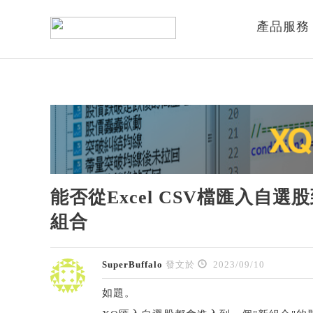
產品服務
能否從Excel CSV檔匯入自
組合
SuperBuffalo
發文於
2023/09/10
如題。