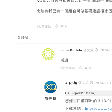
XQ匯入自選股都會進入到一個"新組合"的群
比如有我已有一個組合叫做基礎建設概念股，
0
#文章連結
3 評論
SuperBuffalo
發文於
2024/0
感謝
0
#文章連結
XQ小編
發文於
2024/05/1
Hi SuperBuffalo,
管理員
您好，
目前釋出的 3.1
下載連結：
https://www.x