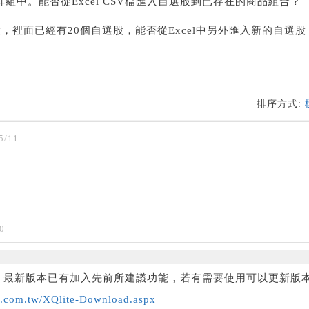
組中。能否從Excel CSV檔匯入自選股到已存在的商品組合？
裡面已經有20個自選股，能否從Excel中另外匯入新的自選股
排序方式:
5/11
0
3.01 最新版本已有加入先前所建議功能，若有需要使用可以更新版
q.com.tw/XQlite-Download.aspx