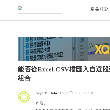
產品服務
能否從Excel CSV檔匯入自
組合
SuperBuffalo
發文於
2023/09/10
如題。