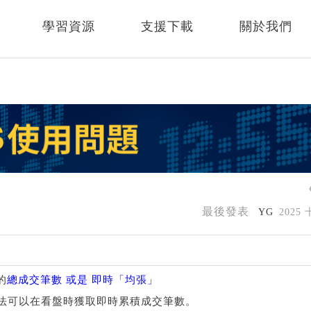
學習資源
支援下載
關於我們
最後發表
YG
2025
的
總成交筆數 或是 即時「均張」
法可以在看盤時獲取即時累積成交筆數。