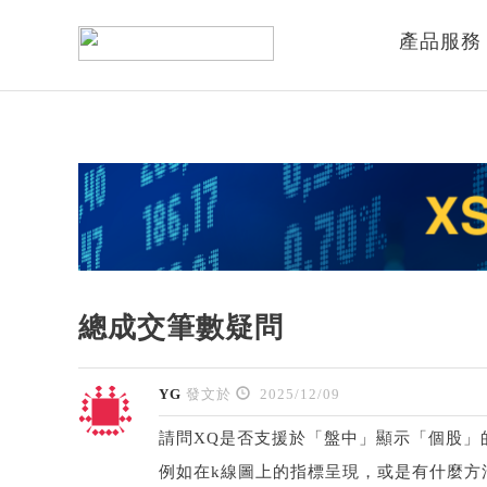
產品服務
總成交筆數疑問
YG
發文於
2025/12/09
請問XQ是否支援於「盤中」顯示「個股」
例如在k線圖上的指標呈現，或是有什麼方