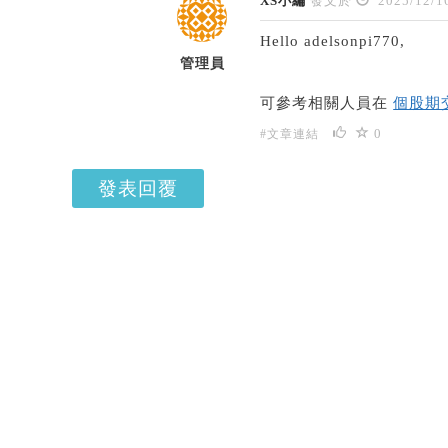
XS小編
發文於
2025/12/1
Hello adelsonpi770,
管理員
可參考相關人員在
個股期
0
#文章連結
發表回覆