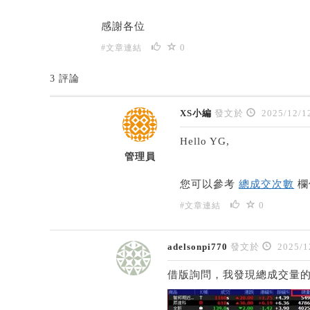
感謝各位
0
#文章連結
3 評論
XS小編
發文於
2025/12/1
Hello YG,
管理員
您可以參考
總成交次數
欄
0
#文章連結
adelsonpi770
發文於
2025/1
借版詢問，我發現總成交量