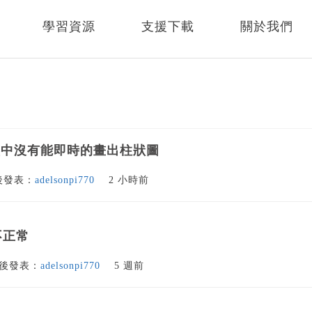
學習資源
支援下載
關於我們
盤中沒有能即時的畫出柱狀圖
後發表：
adelsonpi770
2 小時前
不正常
後發表：
adelsonpi770
5 週前