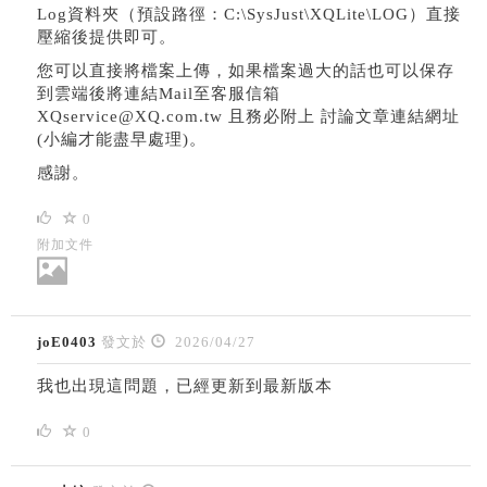
Log資料夾（預設路徑：C:\SysJust\XQLite\LOG）直接
壓縮後提供即可。
您可以直接將檔案上傳，如果檔案過大的話也可以保存
到雲端後將連結Mail至客服信箱
XQservice@XQ.com.tw 且務必附上 討論文章連結網址
(小編才能盡早處理)。
感謝。
0
附加文件
joE0403
發文於
2026/04/27
我也出現這問題，已經更新到最新版本
0