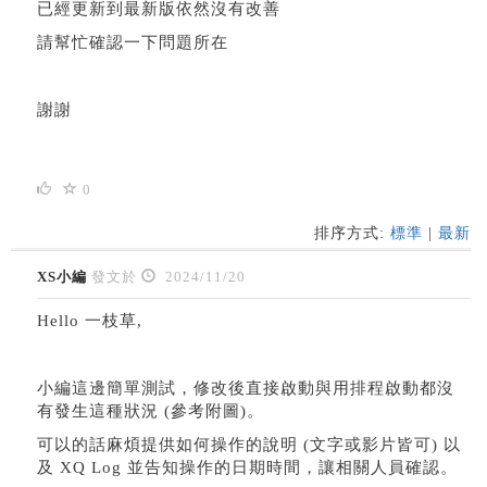
已經更新到最新版依然沒有改善
請幫忙確認一下問題所在
謝謝
0
排序方式:
標準
|
最新
XS小編
發文於
2024/11/20
Hello 一枝草,
小編這邊簡單測試，修改後直接啟動與用排程啟動都沒
有發生這種狀況 (參考附圖)。
可以的話麻煩提供如何操作的說明 (文字或影片皆可) 以
及 XQ Log 並告知操作的日期時間，讓相關人員確認。