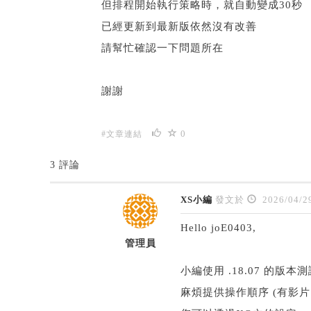
但排程開始執行策略時，就自動變成30秒
已經更新到最新版依然沒有改善
請幫忙確認一下問題所在
謝謝
0
#文章連結
3 評論
XS小編
發文於
2026/04/2
Hello joE0403,
管理員
小編使用 .18.07 的
麻煩提供操作順序 (有影片的