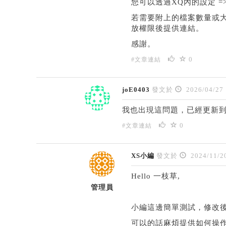
您可以透過XQ內的設定 
若需要附上的檔案數量或
放權限後提供連結。
感謝。
0
#文章連結
joE0403
發文於
2026/04/27
我也出現這問題，已經更新
0
#文章連結
XS小編
發文於
2024/11/2
Hello 一枝草,
管理員
小編這邊簡單測試，修改後
可以的話麻煩提供如何操作的