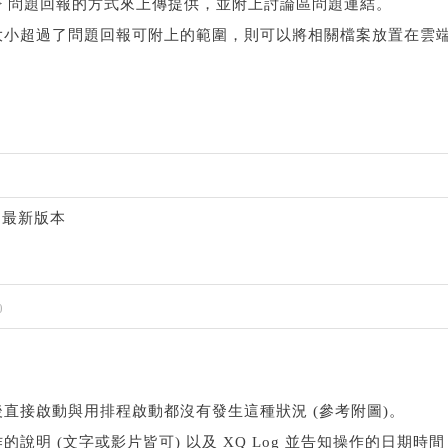
=> 問題回報的方式來上傳提供，並附上討論區問題連結。
大小超過了問題回報可附上的範圍，則可以將相關檔案放置在雲
到最新版本
0
直接啟動與用排程啟動都沒有發生這種狀況 (參考附圖)。
說明 (文字或影片皆可) 以及 XQ Log 並告知操作的日期時