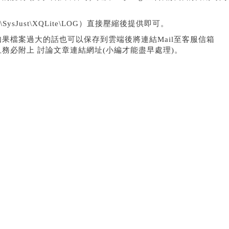
SysJust\XQLite\LOG）直接壓縮後提供即可。
果檔案過大的話也可以保存到雲端後將連結Mail至客服信箱
m.tw 且務必附上 討論文章連結網址(小編才能盡早處理)。