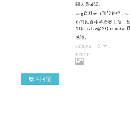
關人員確認。
Log資料夾（預設路徑：C:\
您可以直接將檔案上傳，如
XQservice@XQ.co
感謝。
0
#文章連結
附加文件
發表回覆