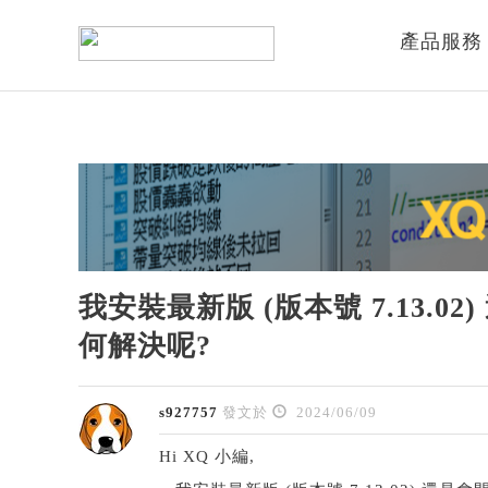
產品服務
我安裝最新版 (版本號 7.13.02
何解決呢?
s927757
發文於
2024/06/09
Hi XQ 小編,