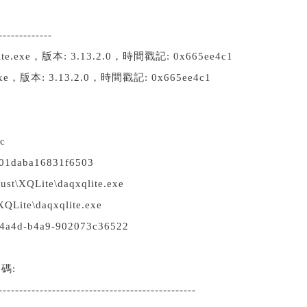
-------------
.exe，版本: 3.13.2.0，時間戳記: 0x665ee4c1
xe，版本: 3.13.2.0，時間戳記: 0x665ee4c1
c
aba16831f6503
XQLite\daqxqlite.exe
ite\daqxqlite.exe
a4d-b4a9-902073c36522
碼:
------------------------------------------------