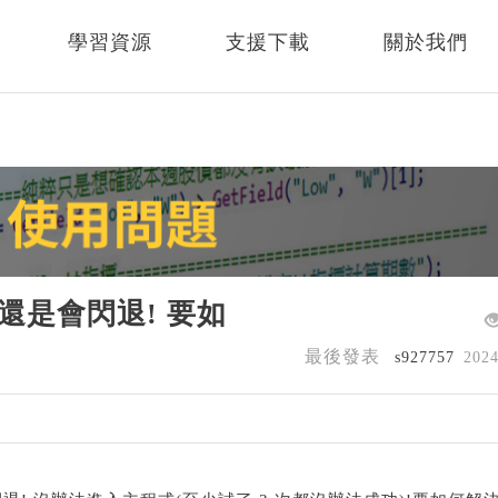
學習資源
支援下載
關於我們
) 還是會閃退! 要如
最後發表
s927757
202