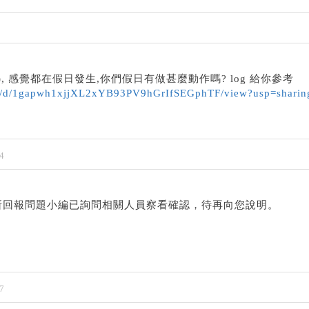
 感覺都在假日發生,你們假日有做甚麼動作嗎? log 給你參考
file/d/1gapwh1xjjXL2xYB93PV9hGrIfSEGphTF/view?usp=sharin
4
所回報問題小編已詢問相關人員察看確認，待再向您說明。
7