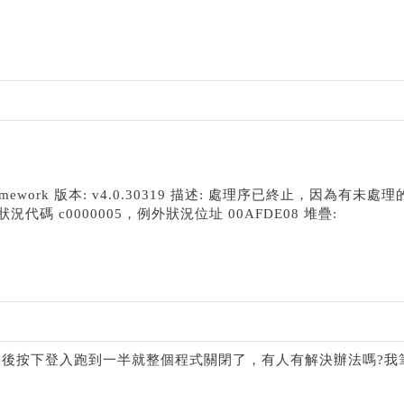
 Framework 版本: v4.0.30319 描述: 處理序已終止，因為有未處
代碼 c0000005，例外狀況位址 00AFDE08 堆疊:
後按下登入跑到一半就整個程式關閉了，有人有解決辦法嗎?我