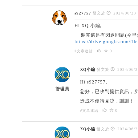
s927757
發文於
2024/06/23
Hi XQ 小編,
裝完還是有閃退問題(今早),
https://drive.google.com/
0
#文章連結
XQ小編
發文於
2024/06/2
Hi s927757,
管理員
您好，已收到提供資訊，
造成不便請見諒，謝謝！
0
#文章連結
XQ小編
發文於
2024/06/2