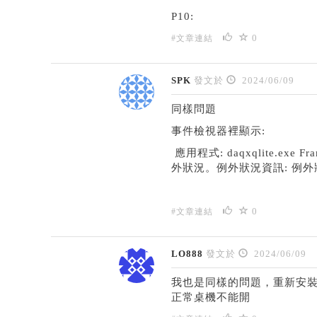
P10:
0
#文章連結
SPK
發文於
2024/06/09
同樣問題
事件檢視器裡顯示:
應用程式: daqxqlite.exe
外狀況。例外狀況資訊: 例外狀況
0
#文章連結
LO888
發文於
2024/06/09
我也是同樣的問題，重新安裝
正常桌機不能開