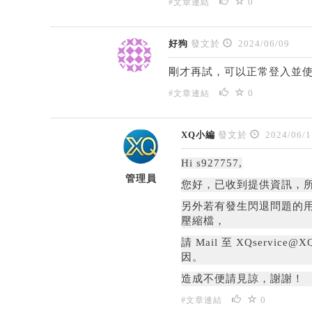
0
#文章連結
好狗
發文於
2024/06/09
剛才再試，可以正常登入並使
0
#文章連結
XQ小編
發文於
2024/06/1
Hi s927757,
管理員
您好，
已收到提供資訊，
另外若有發生閃退問題的
壓縮檔，
請 Mail 至 XQserv
因。
造成不便請見諒，謝謝！
0
#文章連結