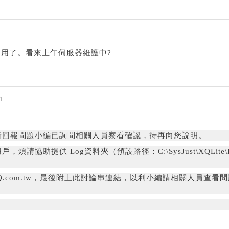
用了。看來上午伺服器維護中?
1
所回報問題小編已詢問相關人員察看確認，待再向您說明。
用戶，
煩請協助提供 Log資料夾（預設路徑：C:\SysJust\XQLite\
ice@XQ.com.tw，最後附上此討論串連結，以利小編請相關人員查看