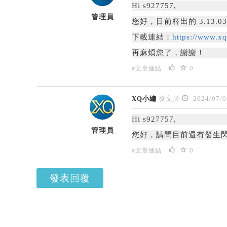
Hi s927757,
管理員
您好，
目前釋出的 3.1
下載連結：
https://www.x
再麻煩您了，謝謝！
0
#文章連結
XQ小編
發文於
2024/07/0
Hi s927757,
管理員
您好，請問目前還有發生閃
0
#文章連結
發表回覆