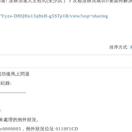
會閃退! 沒辦法進入主程式(至少試了 3 次都沒辦法成功)!要如何解
Eu87Yyza-DHQHo13q8nH-g5STp1R/view?usp=sharing
排序方式:
入成功後馬上閃退
紀錄:
---------------
9
有未處理的例外狀況。
000005，例外狀況位址 0119F1CD