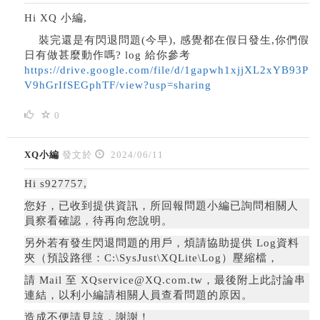
Hi XQ 小編,
裝完還是有閃退問題(今早), 感覺都在假日發生,你們假
日有做甚麼動作嗎? log 給你參考
https://drive.google.com/file/d/1gapwh1xjjXL2xYB93P
V9hGrIfSEGphTF/view?usp=sharing
0
XQ小編
發文於
2024/06/11
Hi s927757,
您好，
已收到提供資訊，所回報問題小編已詢問相關人
員察看確認，待再向您說明。
另外若有發生閃退問題的用戶，
煩請協助提供 Log資料
夾（預設路徑：C:\SysJust\XQLite\Log）壓縮檔，
請 Mail 至 XQservice@XQ.com.tw，最後附上此討論串
連結，以利小編請相關人員查看問題的原因。
造成不便請見諒，謝謝！