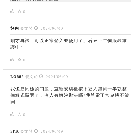
0
好狗
發文於
2024/06/09
剛才再試，可以正常登入並使用了。看來上午伺服器維
護中?
0
LO888
發文於
2024/06/09
我也是同樣的問題，重新安裝後按下登入跑到一半就整
個程式關閉了，有人有解決辦法嗎?我筆電正常桌機不能
開
0
SPK
發文於
2024/06/09