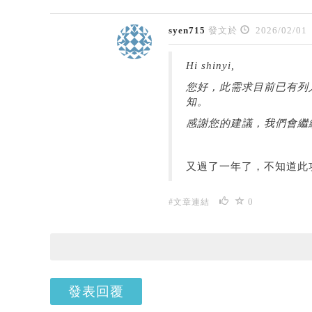
syen715
發文於
2026/02/01
Hi shinyi,
您好，此需求目前已有列
知。
感謝您的建議，我們會繼
又過了一年了，不知道此
0
#文章連結
發表回覆