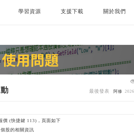
學習資源
支援下載
關於我們
連動
最後發表
阿修
202
 (快捷鍵 113)，頁面如下
跟個股的相關資訊