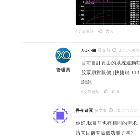
0
#文章連結
XQ小編
發文於
2018/08/0
目前自訂頁面的系統連動功
管理員
股票期貨報價 (快捷鍵 11
謝謝.
0
#文章連結
吾夜遊冥
發文於
2021/12/27
你好,我目前也有相同的需求
請問目前有這個功能了嗎?