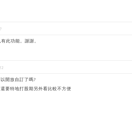
7
以有此功能。謝謝。
22
以開放自訂了嗎?
，還要特地打股期另外看比較不方便