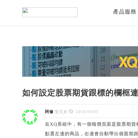
產品服務
如何設定股票期貨跟標的欄框
阿修
發文於
2018/08/05
在XQ系統中，有一個報價頁面是股票期貨報價
點選左邊的商品，右邊會自動帶出個股期