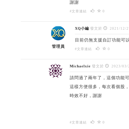
謝謝
0
#文章連結
XQ小編
發文於
2021/12/2
目前仍無支援自訂功能可
管理員
0
#文章連結
Michaelxie
發文於
2023/03/
請問過了兩年了，這個功能可
這樣方便很多，每次看個股
時效不好，謝謝
0
#文章連結