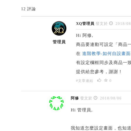
12 評論
XQ管理員
發文於
2018/08
Hi 阿修,
管理員
商品要連動可設定「商品
在
進階教學-如何自設畫面(
有設定欄框同步及商品一
提供給您參考，謝謝！
0
#文章連結
阿修
發文於
2018/08/06
Hi 管理員,
我知道怎麼設定畫面，也知