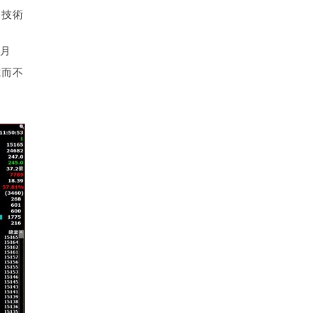
、技術
近月
電而不