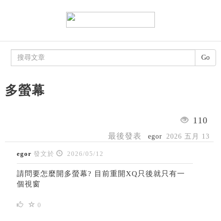
Go
多螢幕
110
最後發表
egor
2026 五月 13
egor
發文於
2026/05/12
請問要怎麼開多螢幕? 目前重開XQ只後就只有一
個視窗
0