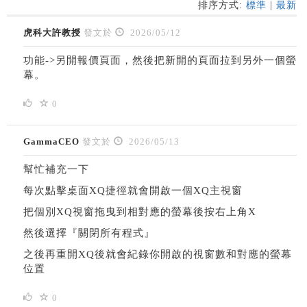
排序方式:
標準
|
最新
虎科大許教授
發文於
2026/05/12
功能->另開報價頁面，然後把新開的頁面拉到另外一個螢
幕。
0
GammaCEO
發文於
2026/05/13
幫忙補充一下
每次點擊桌面XQ捷徑就會開啟一個XQ主視窗
把個別XQ視窗拖曳到相對應的螢幕後按右上角X
然後選擇『關閉所有程式』
之後再重開XQ後就會紀錄你開啟的視窗數和對應的螢幕
位置
0