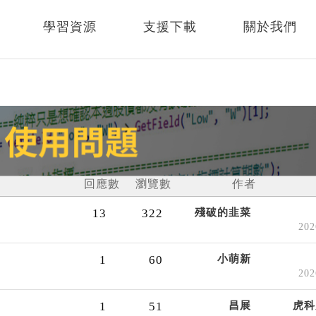
學習資源
支援下載
關於我們
回應數
瀏覽數
作者
13
322
殘破的韭菜
20
1
60
小萌新
20
1
51
昌展
虎科