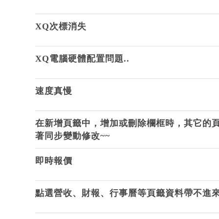
XQ次標消失
XQ電腦硬體配置問題..
速度真慢
在新增頁籤中，增加或刪除欄框時，其它的
著同步變動修改~~
即時報價
點選營收、財報、行事曆等頁籤資料帶不進