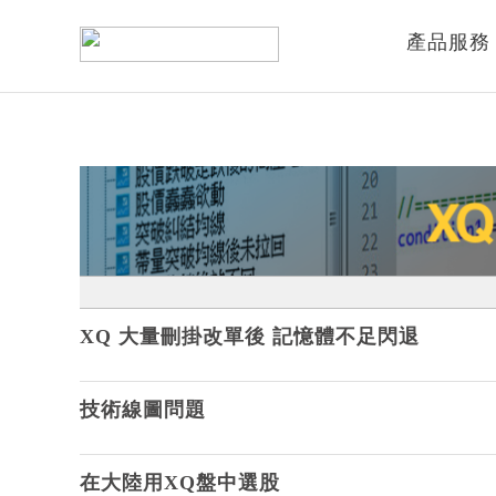
產品服務
XQ 大量刪掛改單後 記憶體不足閃退
技術線圖問題
在大陸用XQ盤中選股