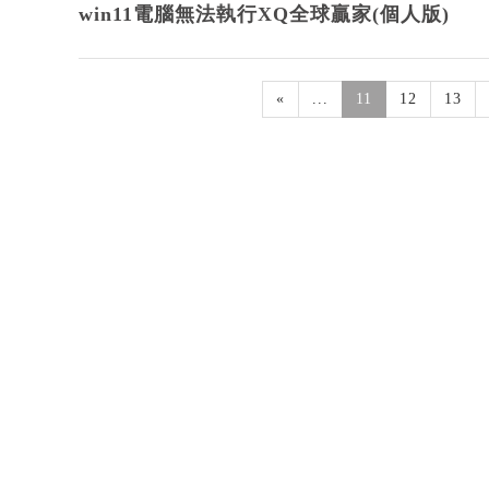
win11電腦無法執行XQ全球贏家(個人版)
«
...
11
12
13