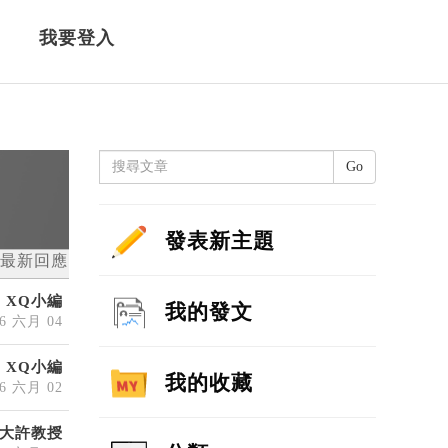
我要登入
Go
發表新主題
最新回應
XQ小編
我的發文
26 六月 04
XQ小編
我的收藏
26 六月 02
大許教授