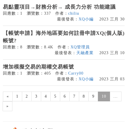
易點靈項目→財務分析→ 成長力分析 功能建議
回應數：1
瀏覽數：337
作者：
chiliu
最後發表：
XQ小編
2023 三月 30
【帳號申請】海外地區要如何註冊申請XQ(個人版)
帳號?
回應數：8
瀏覽數：8.4K
作者：
XQ管理員
最後發表：
天融產業
2023 三月 10
增加模擬交易的期權交易帳號
回應數：1
瀏覽數：405
作者：
Carry00
最後發表：
XQ小編
2023 三月 03
«
1
2
3
4
5
6
7
8
9
10
...
»