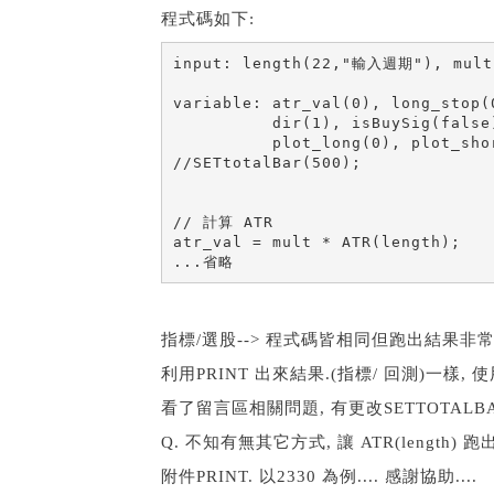
程式碼如下:
input: length(22,"輸入週期"), mult
variable: atr_val(0), long_stop(
          dir(1), isBuySig(false
          plot_long(0), plot_sho
//SETtotalBar(500);

// 計算 ATR

atr_val = mult * ATR(length);
...省略
指標/選股--> 程式碼皆相同但跑出結果非常不同
利用PRINT 出來結果.(指標/ 回測)一樣, 
看了留言區相關問題, 有更改SETTOTALBAR,
Q. 不知有無其它方式, 讓 ATR(length
附件PRINT. 以2330 為例.... 感謝協助....