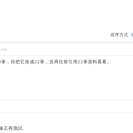
排序方式:
/08
0筆，你把它改成22筆，並再往前引用22筆資料看看。
修正再測試.