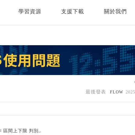
學習資源
支援下載
關於我們
最後發表
FLOW
202
作 區間上下限 判別,.