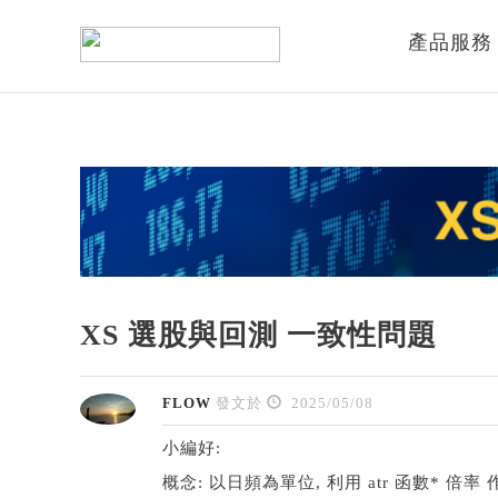
產品服務
XS 選股與回測 一致性問題
FLOW
發文於
2025/05/08
小編好:
概念: 以日頻為單位, 利用 atr 函數* 倍率 