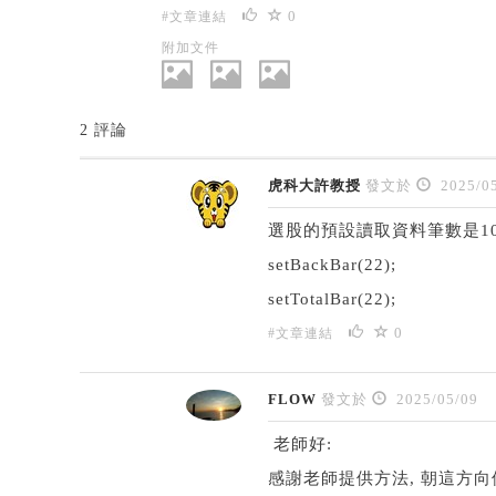
0
#文章連結
附加文件
2 評論
虎科大許教授
發文於
2025/05
選股的預設讀取資料筆數是1
setBackBar(22);
setTotalBar(22);
0
#文章連結
FLOW
發文於
2025/05/09
老師好:
感謝老師提供方法, 朝這方向