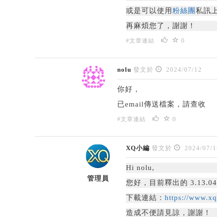
或是可以使用
粉絲團
私訊
再麻煩您了，謝謝！
0
#文章連結
nolu
發文於
2024/07/12
你好，
已email傳送檔案，請查收
0
#文章連結
XQ小編
發文於
2024/07/1
Hi nolu,
管理員
您好，
目前釋出的 3.1
下載連結：
https://www.x
造成不便請見諒，謝謝！