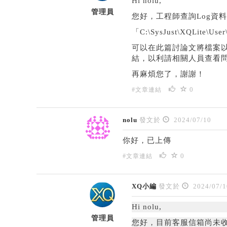
Hi nolu,
管理員
您好，工程師查詢Log資
「C:\SysJust\XQLite\U
可以在此篇討論文將檔案以附件上
結，以利請相關人員查看
再麻煩您了，謝謝！
0
#文章連結
nolu
發文於
2024/07/10
你好，已上傳
0
#文章連結
XQ小編
發文於
2024/07/1
Hi nolu,
管理員
您好，目前客服信箱尚未