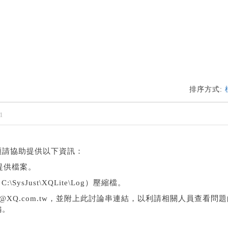
排序方式:
1
煩請協助提供以下資訊：
提供檔案。
\SysJust\XQLite\Log）壓縮檔。
rvice@XQ.com.tw，並附上此討論串連結，以利請相關人員查看問
編。