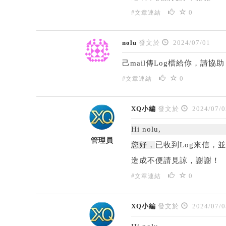
0
#文章連結
nolu
發文於
2024/07/01
己mail傳Log檔給你，請協助
0
#文章連結
XQ小編
發文於
2024/07/0
Hi nolu,
管理員
您好，
已收到Log來信，
造成不便請見諒，謝謝！
0
#文章連結
XQ小編
發文於
2024/07/0