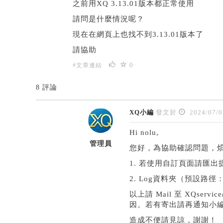
之前用XQ 3.13.01版本都正常使用
請問是什麼情況呢？
現在在網頁上也找不到3.13.01版本了
請協助
0
#文章連結
8 評論
XQ小編
發文於
2024/07/0
Hi nolu,
管理員
您好，為協助確認問題，
1. 若使用自訂頁面請匯出
2. Log資料夾（預設路徑：C:
以上請 Mail 至 XQse
因。若有寄出請再通知小
造成不便請見諒，謝謝！