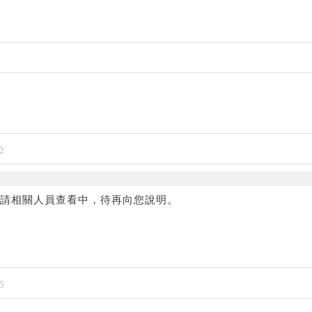
2
並請相關人員查看中，待再向您說明。
5