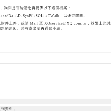
料，詢問是否能請您再提供以下這個檔案：
ser\xxx\Data\DaSysFileSQLiteTW.db」以研究問題。
傳，或請 Mail 至 XQservice@XQ.com.tw，並附上此
問題的原因。若有寄出請再通知小編。
0
收到資料，