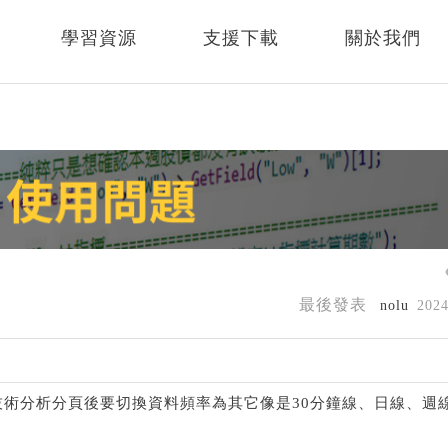
學習資源
支援下載
關於我們
最後發表
nolu
202
在個股進入技術分析分頁後要切換資料頻率為其它像是30分鐘線、日線、週