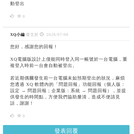
動登出
0
XQ小編
發文於
2026/07/08
您好，感謝您的回報！
XQ電腦版設計上僅能同時登入同一帳號於一台電腦，重
複登入時前一台會自動被登出。
若近期偶爾發生前一台電腦未如預期登出的狀況，麻煩
您透過 XQ 軟體內的「問題回報」功能回報（個人版：
設定 → 問題回報；企業版：系統 → 問題回報），並提
供發生的時間點，方便我們協助釐清，造成不便請見
諒，謝謝！
0
發表回覆