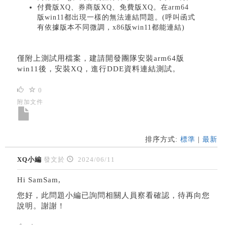
付費版XQ、券商版XQ、免費版XQ。在arm64
版win11都出現一樣的無法連結問題。(呼叫函式
有依據版本不同微調，x86版win11都能連結)
僅附上測試用檔案，建請開發團隊安裝arm64版
win11後，安裝XQ，進行DDE資料連結測試。
0
附加文件
排序方式:
標準
|
最新
XQ小編
發文於
2024/06/11
Hi SamSam,
您好，此問題小編已詢問相關人員察看確認，待再向您
說明。謝謝！