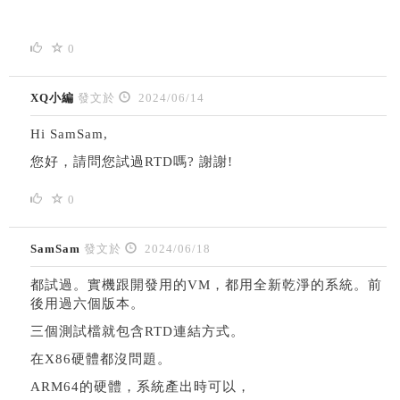
0
XQ小編
發文於
2024/06/14
Hi SamSam,
您好，請問您試過RTD嗎? 謝謝!
0
SamSam
發文於
2024/06/18
都試過。實機跟開發用的VM，都用全新乾淨的系統。前
後用過六個版本。
三個測試檔就包含RTD連結方式。
在X86硬體都沒問題。
ARM64的硬體，系統產出時可以，