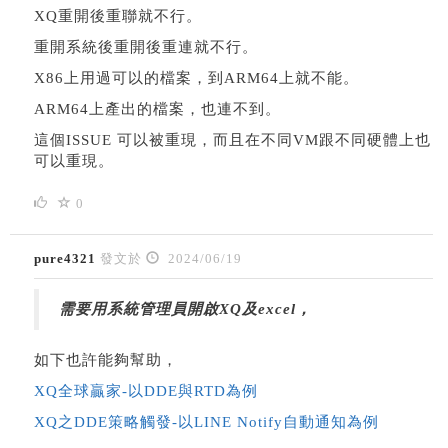
XQ重開後重聯就不行。
重開系統後重開後重連就不行。
X86上用過可以的檔案，到ARM64上就不能。
ARM64上產出的檔案，也連不到。
這個ISSUE 可以被重現，而且在不同VM跟不同硬體上也
可以重現。
0
pure4321
發文於
2024/06/19
需要用系統管理員開啟XQ及excel，
如下也許能夠幫助，
XQ全球贏家-以DDE與RTD為例
XQ之DDE策略觸發-以LINE Notify自動通知為例