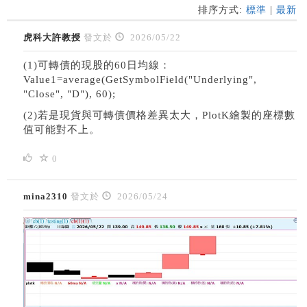
排序方式:
標準
|
最新
虎科大許教授
發文於
2026/05/22
(1)
可轉債的現股的60日均線：
Value1=average(GetSymbolField("Underlying",
"Close", "D"), 60);
(2)若是現貨與可轉債價格差異太大，PlotK繪製的座標數
值可能對不上。
0
mina2310
發文於
2026/05/24