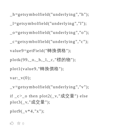
_h=getsymbolfield("underlying","h");
_l=getsymbolfield("underlying","l");
_o=getsymbolfield("underlying","o");
_c=getsymbolfield("underlying","c");
value9=getField("轉換價格");
plotk(99,_o,_h,_l,_c,"標的物");
plot1(value9,"轉換價格");
var:_v(0);
_v=getsymbolfield("underlying","v");
if _c>_o then plot2(_v,"成交量") else
plot3(_v,"成交量");
plot9(_v*4,"x");
0