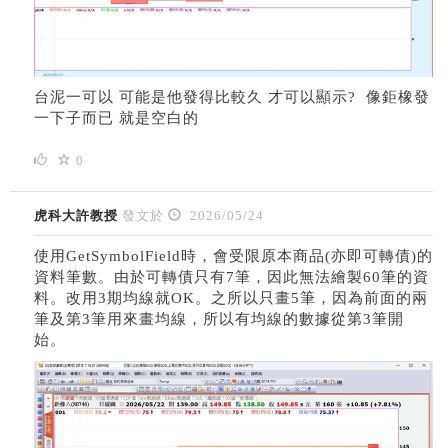
台泥一可以 可能是他發得比較久 才可以顯示? 像鉅橡發
一下子而已 就是空白的
0
虎科大許教授
發文於
2026/05/24
使用GetSymbolField時，會受限原本商品(亦即可轉債)的
資料筆數。由於可轉債只有7筆，因此無法繪製60筆的資
料。改用3期均線就OK。之所以只畫5筆，因為前面的兩
筆及第3筆用來畫均線，所以有均線的數據從第3筆開
始。