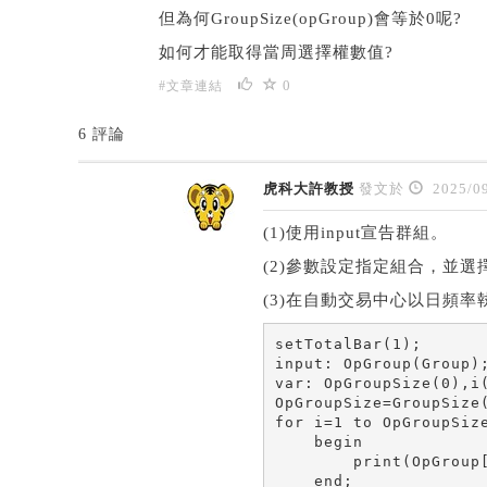
但為何GroupSize(opGroup)會等於0呢?
如何才能取得當周選擇權數值?
0
#文章連結
6 評論
虎科大許教授
發文於
2025/09
(1)使用input宣告群組。
(2)參數設定指定組合，並選
(3)在自動交易中心以日頻
setTotalBar(1);

input: OpGroup(Group);
var: OpGroupSize(0),i(
OpGroupSize=GroupSize(
for i=1 to OpGroupSize
    begin

        print(OpGroup[
    end;