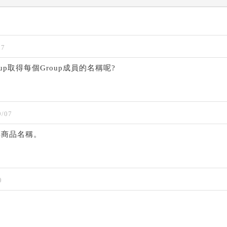
07
p取得每個Group成員的名稱呢?
/07
得商品名稱。
0