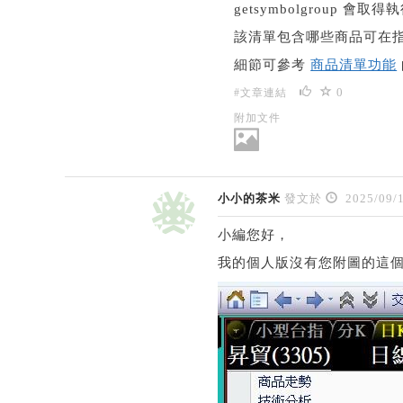
getsymbolgroup 
該清單包含哪些商品可在指
細節可參考
商品清單功能
0
#文章連結
附加文件
小小的茶米
發文於
2025/09/
小編您好，
我的個人版沒有您附圖的這