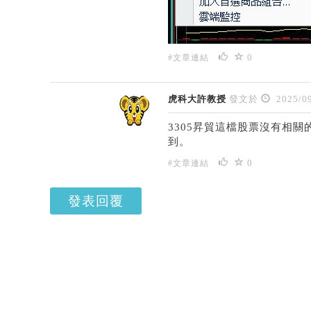
0
#文章連結
虎科大許教授
發文於
2025/09
3305昇貿這檔股票沒有相
到。
0
#文章連結
發表回覆