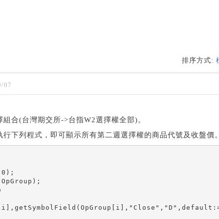
排序方式:
/07
擇組合(台灣期交所->台指W2選擇權全部)。
率執行下列程式，即可顯示所有第二週選擇權的商品代號及收盤價


0);

OpGroup);



i],getSymbolField(OpGroup[i],"Close","D",default:=