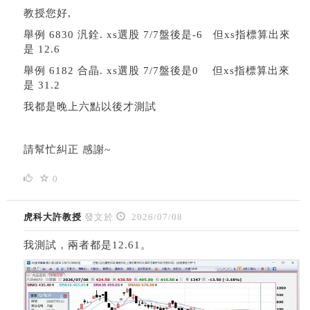
教授您好,
舉例 6830 汎銓. xs選股 7/7盤後是-6 但xs指標算出來
是 12.6
舉例 6182 合晶. xs選股 7/7盤後是0 但xs指標算出來
是 31.2
我都是晚上六點以後才測試
請幫忙糾正 感謝~
0
虎科大許教授
發文於
2026/07/08
我測試，兩者都是12.61。