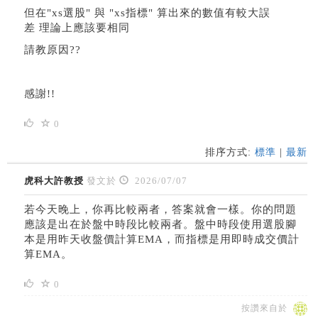
但在"xs選股" 與 "xs指標" 算出來的數值有較大誤
差 理論上應該要相同
請教原因??
感謝!!
0
排序方式:
標準
|
最新
虎科大許教授
發文於
2026/07/07
若今天晚上，你再比較兩者，答案就會一樣。你的問題
應該是出在於盤中時段比較兩者。盤中時段使用選股腳
本是用昨天收盤價計算EMA，而指標是用即時成交價計
算EMA。
0
按讚來自於