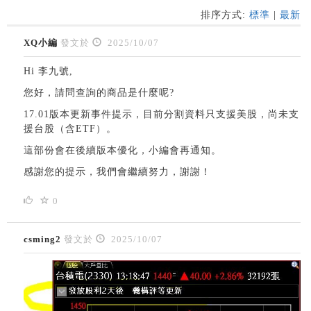
排序方式:
標準
|
最新
XQ小編
發文於
2025/10/07
Hi 李九號,
您好，請問查詢的商品是什麼呢?
17.01版本更新事件提示，目前分割資料只支援美股，尚未支
援台股（含ETF）。
這部份會在後續版本優化，小編會再通知。
感謝您的提示，我們會繼續努力，謝謝！
0
csming2
發文於
2025/10/07