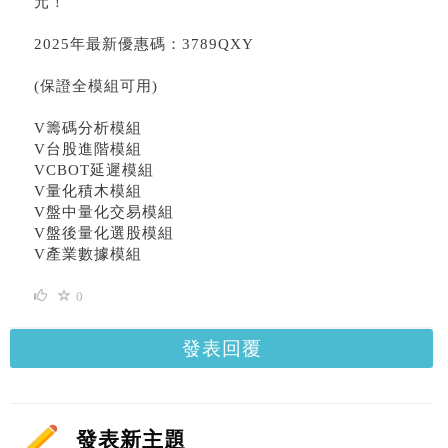
元！
2025年最新優惠碼：3789QXY
(保證全模組可用)
V籌碼分析模組
V台股進階模組
VCBOT延遲模組
V量化積木模組
V盤中量化交易模組
V盤後量化選股模組
V產業數據模組
0
發表回覆
發表新主題