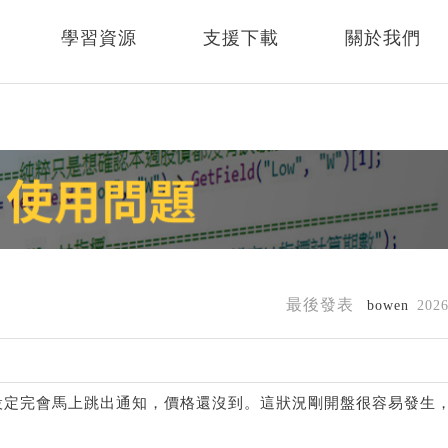
學習資源
支援下載
關於我們
最後發表
bowen
202
通知，設定完會馬上跳出通知，價格還沒到。這狀況剛開盤很容易發生