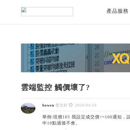
產品服務
雲端監控 觸價壞了?
bowen
發文於
2026/04/10
舉例:現價105 我設定成交價<=100
中10點過後不會。