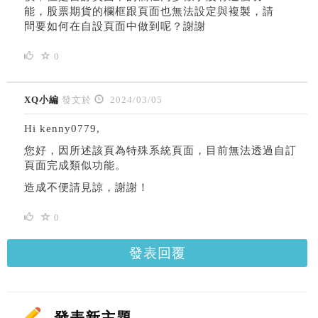
能，股票期貨的欄框跟頁面也無法設定與複製，請
問要如何在自設頁面中做到呢？謝謝
0
XQ小編
發文於
2024/03/05
Hi kenny0779,
您好，因所述該頁為特殊系統頁面，目前無法透過自訂
頁面完成類似功能。
造成不便請見諒，謝謝！
0
發表回覆
發表新主題