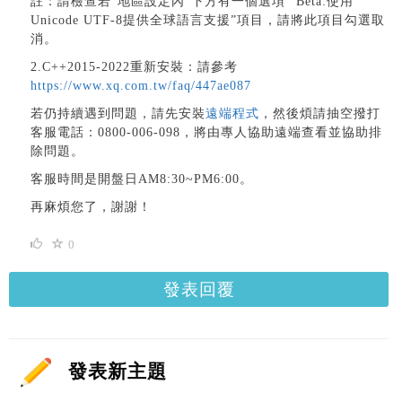
註：請檢查若”地區設定內”下方有一個選項 “Beta:使用
Unicode UTF-8提供全球語言支援”項目，請將此項目勾選取
消。
2.C++2015-2022重新安裝：請參考
https://www.xq.com.tw/faq/447ae087
若仍持續遇到問題，請先安裝
遠端程式
，然後煩請抽空撥打
客服電話：0800-006-098，將由專人協助遠端查看並協助排
除問題。
客服時間是開盤日AM8:30~PM6:00。
再麻煩您了，謝謝！
0
發表回覆
發表新主題