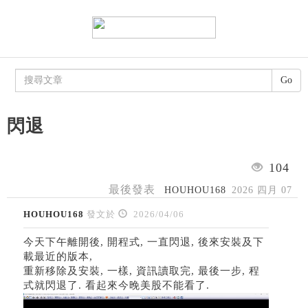
Go
閃退
104
最後發表
HOUHOU168
2026 四月 07
HOUHOU168
發文於
2026/04/06
今天下午離開後, 開程式, 一直閃退, 後來安裝及下
載最近的版本,
重新移除及安裝, 一樣, 資訊讀取完, 最後一步, 程
式就閃退了. 看起來今晚美股不能看了.