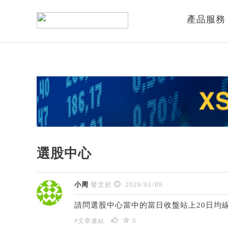
產品服務
選股中心
小周
發文於
2026/01/09
請問選股中心當中的當日收盤站上20日均
0
#文章連結