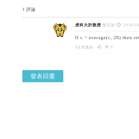
1 評論
虎科大許教授
發文於
2026/01
If c > average(c, 20) then re
0
#文章連結
發表回覆