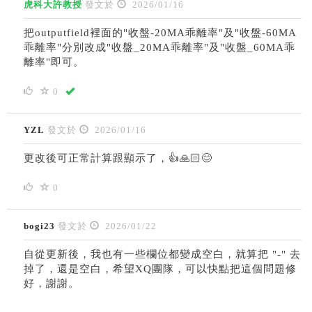
虎科大許教授
發文於
2026/01/16
把outputfield裡面的"收盤-20MA乖離率"及"收盤-60MA
乖離率"分別改成"收盤_20MA乖離率"及"收盤_60MA乖
離率"即可。
0
YZL
發文於
2026/01/16
更改後可正常計算跟顯示了，👍🙏🏻😊
0
bogi23
發文於
2026/01/22
自從更新後，我也有一些欄位都變成空白，就算把 "-" 去
掉了，還是空白，希望XQ團隊，可以快點把這個問題修
好，謝謝。