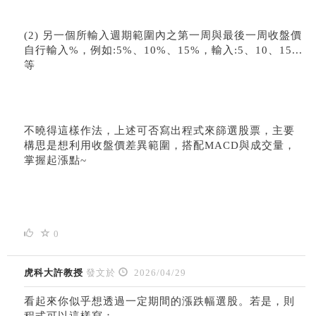
(2) 另一個所輸入週期範圍內之第一周與最後一周收盤價
自行輸入%，例如:5%、10%、15%，輸入:5、10、15...
等
不曉得這樣作法，上述可否寫出程式來篩選股票，主要
構思是想利用收盤價差異範圍，搭配MACD與成交量，
掌握起漲點~
0
虎科大許教授
發文於
2026/04/29
看起來你似乎想透過一定期間的漲跌幅選股。若是，則
程式可以這樣寫：