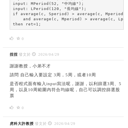
input: MPeriod(52, "中均線");

input: LPeriod(120, "長均線");

if average(c, Speriod) > average(c, Mperiod) 
    and average(c, Mperiod) > average(c, Lper
then ret=1;
0
捏捏
發文於
2026/04/29
謝謝教授，小弟不才
請問 自己輸入要設定 3周，5周，或者10周
是否程式面有輸入input寫法呢，謝謝，以利篩選3周、5
周，以及10周範圍內符合均線呢，自己可以調控篩選股
票
0
虎科大許教授
發文於
2026/04/29