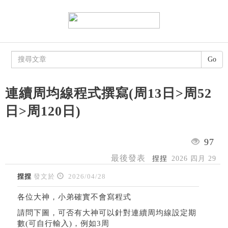
Go
連續周均線程式撰寫(周13日>周52
日>周120日)
97
最後發表
捏捏
2026 四月 29
捏捏
發文於
2026/04/28
各位大神，小弟確實不會寫程式
請問下圖，可否有大神可以針對連續周均線設定期
數(可自行輸入)，例如3周