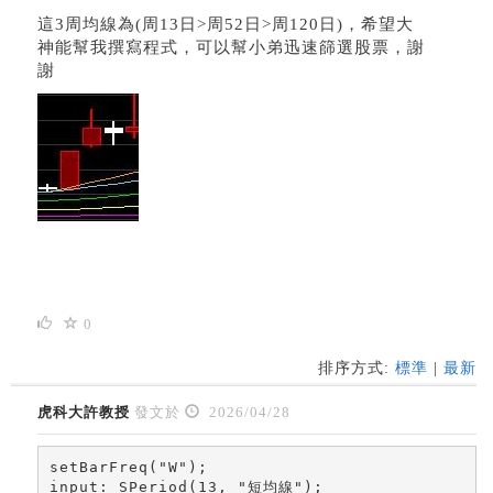
這3周均線為(周13日>周52日>周120日)，希望大
神能幫我撰寫程式，可以幫小弟迅速篩選股票，謝
謝
0
排序方式:
標準
|
最新
虎科大許教授
發文於
2026/04/28
setBarFreq("W");

input: SPeriod(13, "短均線");
