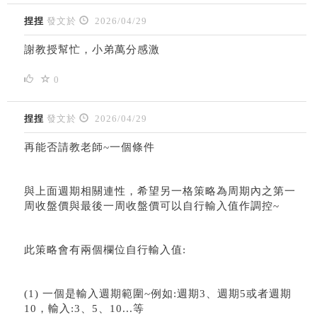
捏捏
發文於
2026/04/29
謝教授幫忙，小弟萬分感激
0
捏捏
發文於
2026/04/29
再能否請教老師~一個條件
與上面週期相關連性，希望另一格策略為周期內之第一
周收盤價與最後一周收盤價可以自行輸入值作調控~
此策略會有兩個欄位自行輸入值:
(1) 一個是輸入週期範圍~例如:週期3、週期5或者週期
10，輸入:3、5、10...等