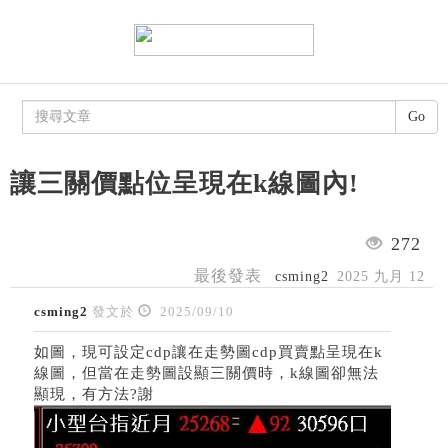
Go
讓三關價點位呈現在k線圖內!
272
最後發表
csming2
2025 九月 12
csming2
發文於
2025/09/10
如圖，現可設定cdp讓在走勢圖cdp買賣點呈現在k
線圖，但當在走勢圖設顯三關價時，k線圖卻無法
顯現，有方法?謝