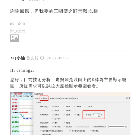
謝謝回應，但我要的三關價之顯示哦!如圖
0
附加文件
XQ小編
發文於
2025/09/12
Hi csming2,
您好，目前技術分析、走勢圖是以圖上的K棒為主要顯示範
圍，
所提需求可以試拉大座標顯示範圍看看。