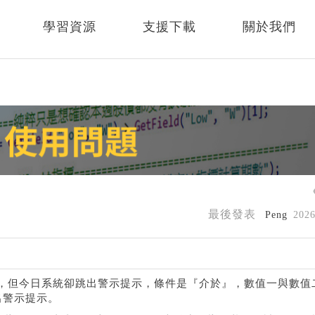
學習資源
支援下載
關於我們
最後發表
Peng
202
0000，但今日系統卻跳出警示提示，條件是『介於』，數值一與數值
出警示提示。