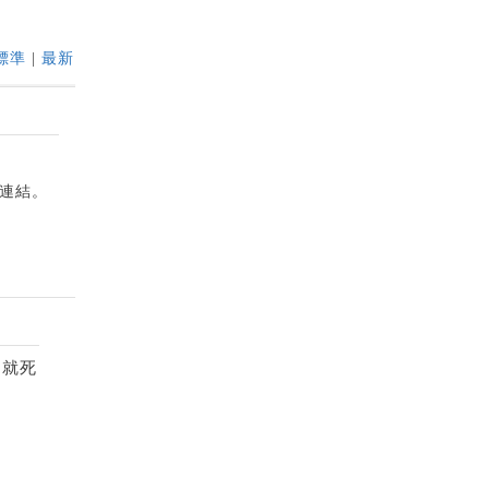
標準
|
最新
題連結。
，就死