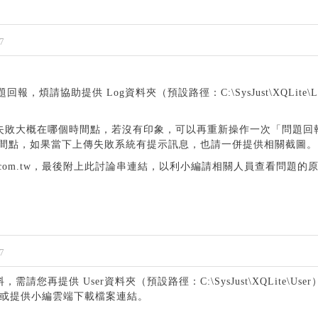
7
，煩請協助提供 Log資料夾（預設路徑：C:\SysJust\XQLite\
失敗大概在哪個時間點，若沒有印象，可以再重新操作一次「問題回
生時間點，如果當下上傳失敗系統有提示訊息，也請一併提供相關截圖。
ce@XQ.com.tw，最後附上此討論串連結，以利小編請相關人員查看問題的
7
您再提供 User資料夾（預設路徑：C:\SysJust\XQLite\Use
，或提供小編雲端下載檔案連結。