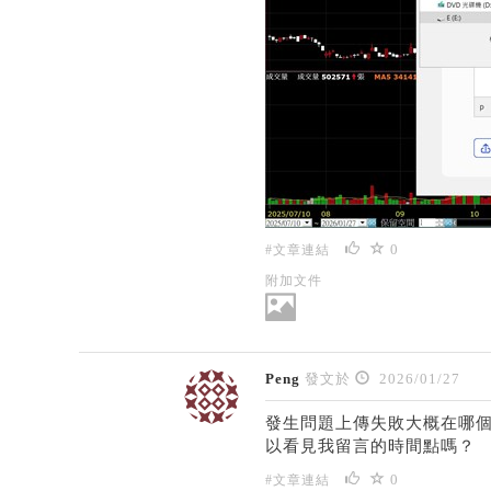
0
#文章連結
附加文件
Peng
發文於
2026/01/27
發生問題上傳失敗大概在哪個
以看見我留言的時間點嗎？
0
#文章連結