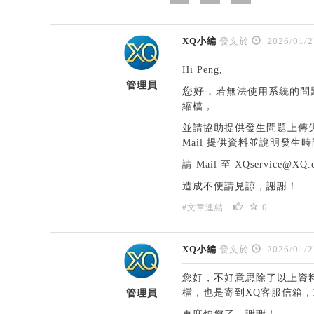
XQ小編
發文於
2026/01/2
Hi Peng,
管理員
您好，
若無法使用系統的問題回報
縮檔，
並請協助提供發生問題上傳
Mail 提供資料並說明發
請 Mail 至 XQservi
造成不便請見諒，謝謝！
0
#文章連結
XQ小編
發文於
2026/01/2
您好，不好意思除了以上資料，需請
檔，也是寄到XQ客服信箱
管理員