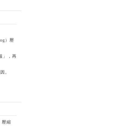
Log）壓
報」，再
原因。
r）壓縮