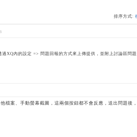
排序方式:
6
過XQ內的設定 => 問題回報的方式來上傳提供，並附上討論區問
其他檔案、手動螢幕截圖，這兩個按鈕都不會反應，送出問題後