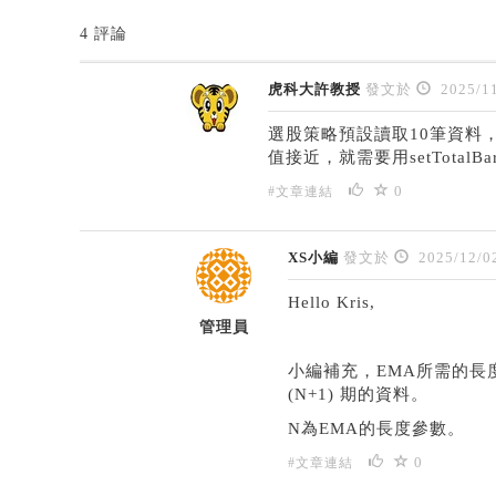
4 評論
虎科大許教授
發文於
2025/11
選股策略預設讀取10筆資料
值接近，就需要用setTotal
0
#文章連結
XS小編
發文於
2025/12/0
Hello Kris,
管理員
小編補充，EMA所需的長
(N+1) 期的資料。
N為EMA的長度參數。
0
#文章連結