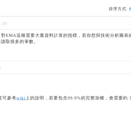
排序方式:
/30
，對EMA這種需要大量資料計算的指標，若你想與技術分析圖表
Bar讀取很多的筆數。
2
度可參考
wiki
上的說明，若要包含99.9%的完整加權，會需要約 3.