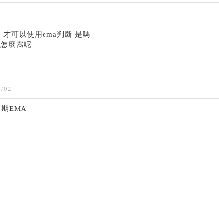
 才可以使用ema判斷 是嗎
法怎麼寫呢
/02
/20期EMA