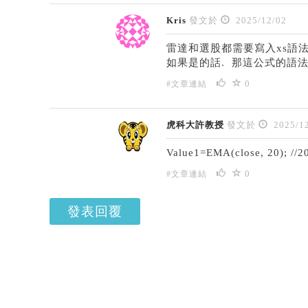
Kris
發文於
2025/12/02
雷達和選股都需要寫入xs語法
如果是的話. 那這公式的語
0
#文章連結
虎科大許教授
發文於
2025/12
Value1=EMA(close, 20); /
0
#文章連結
發表回覆