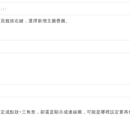
/17
本頁籤按右鍵，選擇新增主圖疊圖。
定成點狀+三角形，卻還是顯示成連線圖，可能是哪裡設定要再