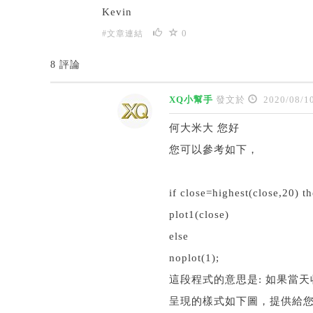
Kevin
0
#文章連結
8 評論
XQ小幫手
發文於
2020/08/1
何大米大 您好
您可以參考如下，
if close=highest(close,20) t
plot1(close)
else
noplot(1);
這段程式的意思是: 如果當
呈現的樣式如下圖，提供給