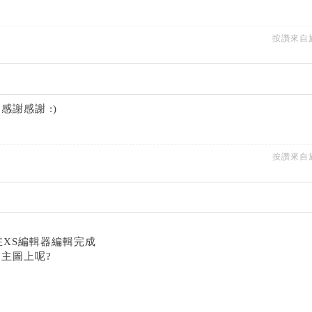
按讚來自
謝感謝 :)
按讚來自
XS編輯器編輯完成
主圖上呢?