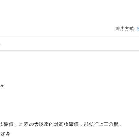
排序方式:
0
hen
天收盤價，是這20天以來的最高收盤價，那就打上三角形，
您參考