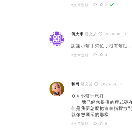
2
#文章連結
何大米
發文於
2020/08/11
謝謝小幫手幫忙，很有幫助，感
0
#文章連結
和尚
發文於
2025/04/17
ＱＸ小幫手您好
我已經您提供的程式碼在
但是我要怎麼把這個指標放到
就像您圖示的那樣
0
#文章連結