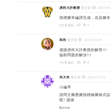
虎科大許教授
發文於
2025/04
指標腳本編譯完成，在該腳
0
#文章連結
和尚
發文於
2025/04/19
感謝虎科大許教授的解答!!!
協助問題的解決!!!
0
#文章連結
何大米
發文於
2025/12/31
小編早
請問主圖疊圖指標繪圖格式設
呢? 謝謝
Kevin