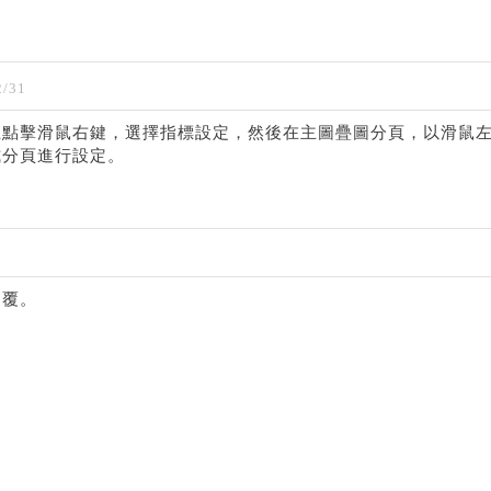
/31
上點擊滑鼠右鍵，選擇指標設定，然後在主圖疊圖分頁，以滑鼠
式分頁進行設定。
回覆。