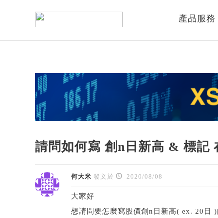
產品服務
請問如何寫 創n日新高 & 標記
何大米
發文於
2020/08/08
大家好
想請問要怎麼寫股價創n日新高( ex. 20