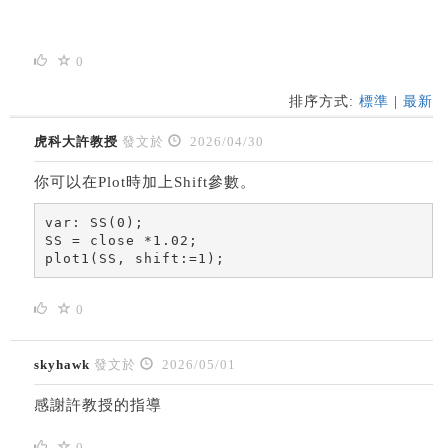
0
排序方式:
標準
|
最新
虎科大許教授
發文於
2026/04/30
你可以在Plot時加上Shift參數。
var: SS(0);

SS = close *1.02;

plot1(SS, shift:=1);
0
skyhawk
發文於
2026/05/01
感謝許教授的指導
0