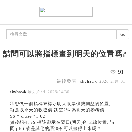
Go
請問可以將指標畫到明天的位置嗎?
91
最後發表
skyhawk
2026 五月 01
skyhawk
發文於
2026/04/30
我想做一個指標來標示明天股票強勢開盤的位置,
就是以今天的收盤價 跳空2% 為明天的參考價.
SS = close *1.02
然後想把 SS 標註顯示在隔日(明天)的 K線位置, 請
問 plot 或是其他的語法有可以畫得出來嗎 ?