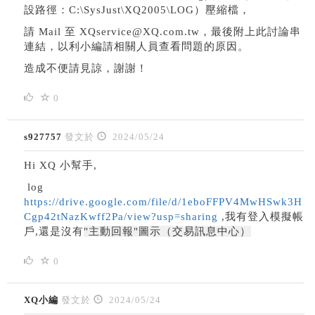
設路徑：C:\SysJust\XQ2005\LOG）壓縮檔，
請 Mail 至 XQservice@XQ.com.tw，最後附上此討論串
連結，以利小編請相關人員查看問題的原因。
造成不便請見諒，謝謝！
0
s927757
發文於
2024/05/24
Hi XQ 小幫手,
log
https://drive.google.com/file/d/1eboFFPV4MwHSwk3H
Cgp42tNazKwff2Pa/view?usp=sharing
,我有登入模擬帳
戶,還是沒有
"主動回報"圖示（交易訊息中心）
0
XQ小編
發文於
2024/05/24