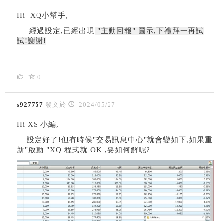
Hi XQ小幫手,
經過設定,已經出現
"主動回報" 圖示,下禮拜一再試
試!謝謝!
0
s927757
發文於
2024/05/27
Hi XS 小編,
設定好了!但有時候"交易訊息中心"就會變如下,如果重
新"啟動 "XQ 程式就 OK ,要如何解呢?