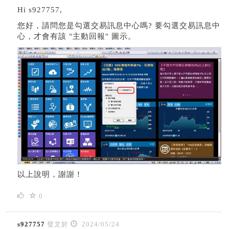
Hi s927757,
您好，請問您是勾選交易訊息中心嗎? 要勾選交易訊息中
心，才會有該 "主動回報" 圖示。
以上說明，謝謝！
0
s927757
發文於
2024/05/24