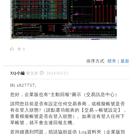
0
排序方式:
標準
|
最新
XQ小編
發文於
2024/05/23
Hi s927757,
您好，企業版也有"主動回報"圖示（交易訊息中心）
請問您目前是否有設定任何交易券商，或模擬帳號是否
有在登入狀態?（請點選功能表的【交易→帳號設定】，
查看模擬帳號是否在登入狀態）。如果沒有登入任何下
單帳號，就不會去連回報主機。
若持續遇到問題，煩請協助提供 Log資料夾（企業版預