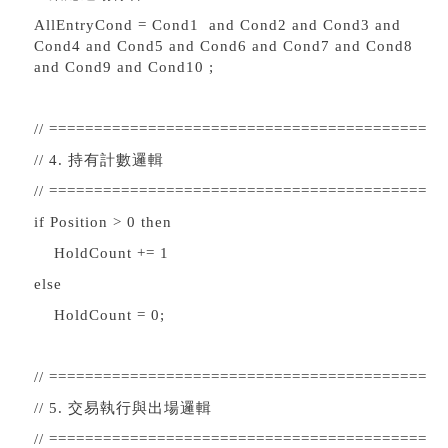
AllEntryCond = Cond1 and Cond2 and Cond3 and
Cond4 and Cond5 and Cond6 and Cond7 and Cond8
and Cond9 and Cond10 ;
// ==========================================
// 4. 持有計數邏輯
// ==========================================
if Position > 0 then
HoldCount += 1
else
HoldCount = 0;
// ==========================================
// 5. 交易執行與出場邏輯
// ==========================================