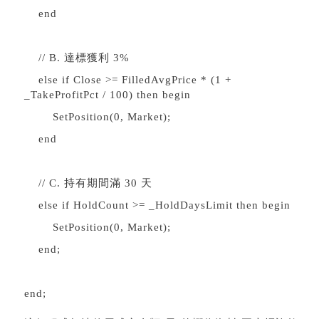
end
// B. 達標獲利 3%
else if Close >= FilledAvgPrice * (1 +
_TakeProfitPct / 100) then begin
SetPosition(0, Market);
end
// C. 持有期間滿 30 天
else if HoldCount >= _HoldDaysLimit then begin
SetPosition(0, Market);
end;
end;