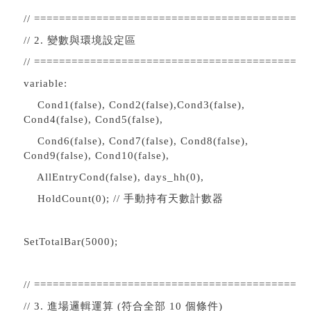
// ==========================================
// 2. 變數與環境設定區
// ==========================================
variable:
Cond1(false), Cond2(false),Cond3(false),
Cond4(false), Cond5(false),
Cond6(false), Cond7(false), Cond8(false),
Cond9(false), Cond10(false),
AllEntryCond(false), days_hh(0),
HoldCount(0); // 手動持有天數計數器
SetTotalBar(5000);
// ==========================================
// 3. 進場邏輯運算 (符合全部 10 個條件)