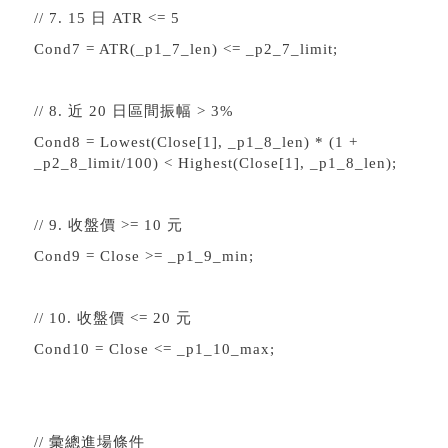
// 7. 15 日 ATR <= 5
Cond7 = ATR(_p1_7_len) <= _p2_7_limit;
// 8. 近 20 日區間振幅 > 3%
Cond8 = Lowest(Close[1], _p1_8_len) * (1 +
_p2_8_limit/100) < Highest(Close[1], _p1_8_len);
// 9. 收盤價 >= 10 元
Cond9 = Close >= _p1_9_min;
// 10. 收盤價 <= 20 元
Cond10 = Close <= _p1_10_max;
// 彙總進場條件