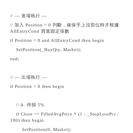
// --- 進場執行 ---
// 加入 Position = 0 判斷，確保手上沒部位時才根據
AllEntryCond 買進固定張數
if Position = 0 and AllEntryCond then begin
SetPosition(_BuyQty, Market);
end;
// --- 出場執行 ---
if Position > 0 then begin
// A. 停損 5%
if Close <= FilledAvgPrice * (1 - _StopLossPct /
100) then begin
SetPosition(0, Market);