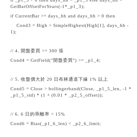
if _p1_3 > 0 then days_hh = _p1_3 else days_hh =
GetBarOffsetForYears(-1*_p1_3);
if CurrentBar >= days_hh and days_hh > 0 then
Cond3 = High > SimpleHighest(High[1], days_hh -
1);
// 4. 開盤委買 >= 300 張
Cond4 = GetField("開盤委買") >= _p1_4;
// 5. 收盤價大於 20 日布林通道下緣 1% 以上
Cond5 = Close > bollingerband(Close, _p1_5_len, -1 *
_p1_5_std) * (1 + (0.01 * _p2_5_offset));
// 6. 6 日的乖離率 < 15%
Cond6 = Bias(_p1_6_len) < _p2_6_limit;