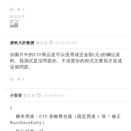
0
附加文件
虎科大許教授
發文於
2026/05/03
你圖片中的ETF商品是可以使用成交金額(元)的欄位資
料。我測試是沒問題的。不清楚你的程式怎麼寫才造成
這個問題。
0
小安安
發文於
2026/05/03
{
腳本用途：ETF 策略整合版（固定買進 1 張 + 修正
BarsSinceEntry）