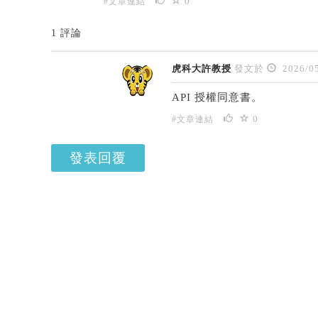
0
#文章連結
1 評論
虎科大許教授
發文於
2026/05
API 授權同意書。
0
#文章連結
發表回覆