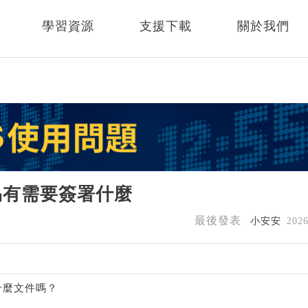
學習資源
支援下載
關於我們
易有需要簽署什麼
最後發表
小安安
202
什麼文件嗎？