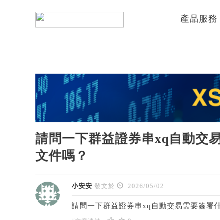
產品服務
請問一下群益證券串xq自動交
文件嗎？
小安安
發文於
2026/05/02
請問一下群益證券串xq自動交易需要簽署