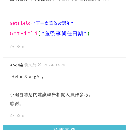
GetField
(
"下一次董監改選年"
)
GetField
(
"董監事就任日期"
)
0
XS小編
發文於
2024/03/20
Hello XiangYu,
小編會將您的建議轉告相關人員作參考。
感謝。
0