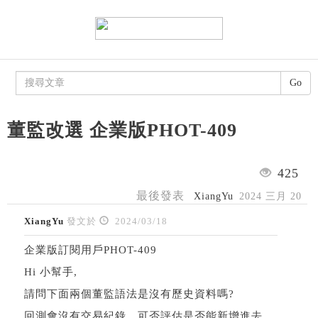
Go
董監改選 企業版PHOT-409
425
最後發表
XiangYu
2024 三月 20
XiangYu
發文於
2024/03/18
企業版訂閱用戶PHOT-409
Hi 小幫手,
請問下面兩個董監語法是沒有歷史資料嗎?
回測會沒有交易紀錄，可否評估是否能新增進去。