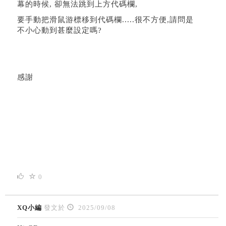
幕的時候, 卻無法跳到上方代碼欄,
要手動把滑鼠游標移到代碼欄.....很不方便,請問是
不小心動到甚麼設定嗎?
感謝
0
XQ小編
發文於
2025/09/08