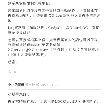
致系統安控限制策略平倉。
若確認過同時並沒有其他策略或手動操作，且實際庫存
確實為1的話，麻煩提供 XQ Log 讓相關人員確認問題原
因。
Log資料夾（預設路徑：C:\SysJust\XQLite\LOG）直接
壓縮後提供即可。
您可以直接將檔案上傳，如果檔案過大的話也可以保存
到雲端後將連結Mail至客服信箱
XQservice@XQ.com.tw 且務必附上 討論文章連結網址
(小幫手才能盡早處理)。
感謝。
0
小小的茶米
發文於
2024/01/02
小幫手您好，
確定當時庫存為1，上週已將LOG檔mail到客服信箱了。