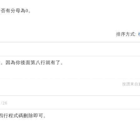
否有分母為0。
排序方式:
看。因為你後面第八行就有了。
按讚來自
/26
。第四行程式碼刪除即可。