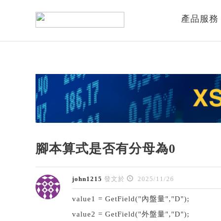
產品服務
腳本算式是否有分母為0
john1215
發文於
2025/11/26
value1 = GetField("內盤量","D");
value2 = GetField("外盤量","D");