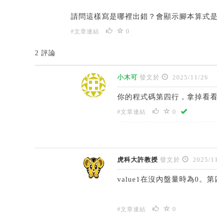
請問這樣寫是哪裡出錯？會顯示腳本算式是
0
#文章連結
2 評論
小木可
發文於
2025/11/26
你的程式碼第四行，拿掉看
0
#文章連結
虎科大許教授
發文於
2025/11
value1在沒內盤量時為0
0
#文章連結