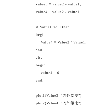
value3 = value2 - value1;
value4 = value2 / value1;
if Value1 <> 0 then
begin
Value4 = Value2 / Value1;
end
else
begin
value4 = 0;
end;
plot1(Value3, "內外盤差");
plot2(Value4, "內外盤比");